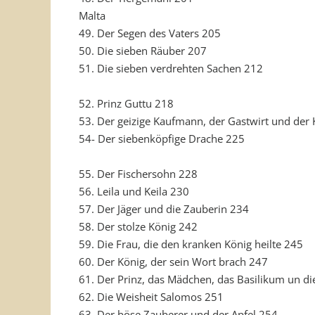
Malta
49. Der Segen des Vaters 205
50. Die sieben Räuber 207
51. Die sieben verdrehten Sachen 212
52. Prinz Guttu 218
53. Der geizige Kaufmann, der Gastwirt und der
54- Der siebenköpfige Drache 225
55. Der Fischersohn 228
56. Leila und Keila 230
57. Der Jäger und die Zauberin 234
58. Der stolze König 242
59. Die Frau, die den kranken König heilte 245
60. Der König, der sein Wort brach 247
61. Der Prinz, das Mädchen, das Basilikum un di
62. Die Weisheit Salomos 251
63. Der böse Zauberer und der Apfel 254