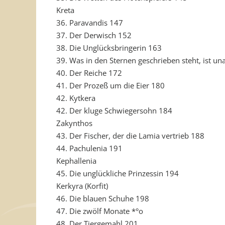
Kreta
36. Paravandis 147
37. Der Derwisch 152
38. Die Unglücksbringerin 163
39. Was in den Sternen geschrieben steht, ist un
40. Der Reiche 172
41. Der Prozeß um die Eier 180
42. Kytkera
42. Der kluge Schwiegersohn 184
Zakynthos
43. Der Fischer, der die Lamia vertrieb 188
44. Pachulenia 191
Kephallenia
45. Die unglückliche Prinzessin 194
Kerkyra (Korfit)
46. Die blauen Schuhe 198
47. Die zwölf Monate *°o
48. Der Tiergemahl 201