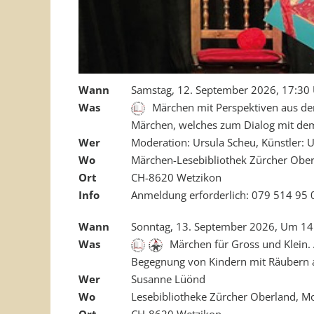
Wann
Samstag, 12. September 2026, 17:30
Was
Märchen mit Perspektiven aus der
Märchen, welches zum Dialog mit dem 
Wer
Moderation: Ursula Scheu, Künstler: U
Wo
Märchen-Lesebibliothek Zürcher Ober
Ort
CH-8620 Wetzikon
Info
Anmeldung erforderlich: 079 514 95 
Wann
Sonntag, 13. September 2026, Um 14.
Was
Märchen für Gross und Klein. 
Begegnung von Kindern mit Räubern a
Wer
Susanne Lüönd
Wo
Lesebibliotheke Zürcher Oberland, M
Ort
CH-8620 Wetzikon