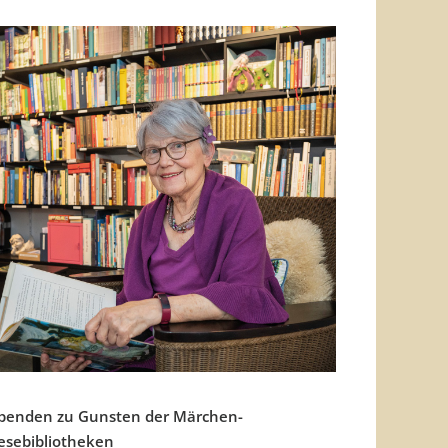
penden zu Gunsten der Märchen-
esebibliotheken