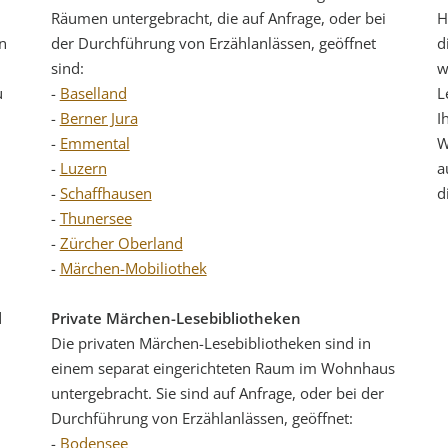
Räumen untergebracht, die auf Anfrage, oder bei
H
n
der Durchführung von Erzählanlässen, geöffnet
d
sind:
w
u
-
Baselland
L
-
Berner Jura
I
-
Emmental
W
-
Luzern
a
-
Schaffhausen
d
-
Thunersee
-
Zürcher Oberland
​​-
Märchen-Mobiliothek
d
Private Märchen-Lesebibliotheken
Die privaten Märchen-Lesebibliotheken sind in
einem separat eingerichteten Raum im Wohnhaus
untergebracht. Sie sind auf Anfrage, oder bei der
Durchführung von Erzählanlässen, geöffnet:
-
Bodensee