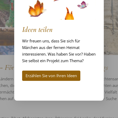
Ideen teilen
Wir freuen uns, dass Sie sich für
Märchen aus der fernen Heimat
interessieren. Was haben Sie vor? Haben
Sie selbst ein Projekt zum Thema?
 Förderung des interkulturellen Dialogs
Erzählen Sie von Ihren Ideen
Ländern und Kulturen. Das Ziel dieser besonderen Geschichtensam
hen, die hier eine neue Heimat gefunden haben. Geschichten au
es Vermächtnis bewahren. Sie können das Verständnis für die Vielfal
n auf der Welt, so erzählen es die Märchen, sind auf der Suche