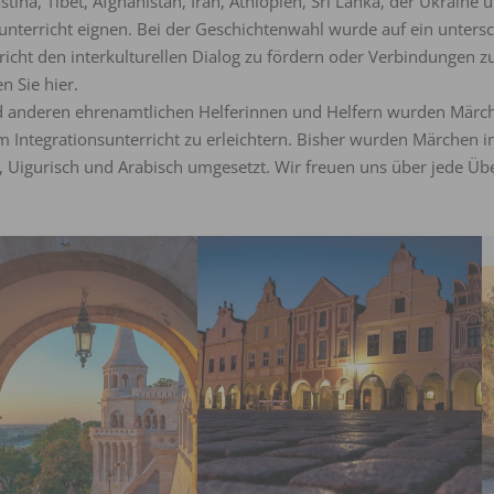
tina, Tibet, Afghanistan, Iran, Äthiopien, Sri Lanka, der Ukrain
hunterricht eignen. Bei der Geschichtenwahl wurde auf ein unters
cht den interkulturellen Dialog zu fördern oder Verbindungen zu
n Sie hier.
 anderen ehrenamtlichen Helferinnen und Helfern wurden Märche
m Integrationsunterricht zu erleichtern. Bisher wurden Märchen in 
l, Uigurisch und Arabisch umgesetzt. Wir freuen uns über jede Übe