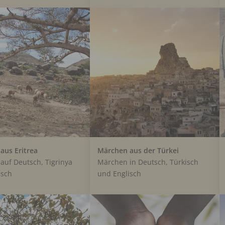
aus Eritrea
Märchen aus der Türkei
auf Deutsch, Tigrinya
Märchen in Deutsch, Türkisch
isch
und Englisch