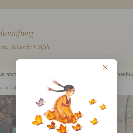
henstiftung
nz, kulturelle Vielfalt
veranstaltungen
Märchen aus aller Welt
Märchenbü
eimat
Übersicht