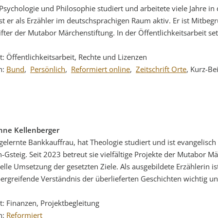
 Psychologie und Philosophie studiert und arbeitete viele Jahre in
st er als Erzähler im deutschsprachigen Raum aktiv. Er ist Mitbeg
ifter der Mutabor Märchenstiftung. In der Öffentlichkeitsarbeit set
t: Öffentlichkeitsarbeit, Rechte und Lizenzen
n:
Bund
,
Persönlich
,
Reformiert online
,
Zeitschrift Orte
, Kurz-Be
nne Kellenberger
t gelernte Bankkauffrau, hat Theologie studiert und ist evangelisc
-Gsteig. Seit 2023 betreut sie vielfältige Projekte der Mutabor 
ielle Umsetzung der gesetzten Ziele. Als ausgebildete Erzählerin ist
ergreifende Verständnis der überlieferten Geschichten wichtig und
t: Finanzen, Projektbegleitung
n:
Reformiert