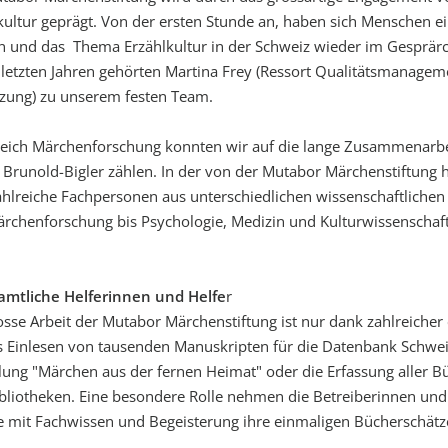
kultur geprägt. Von der ersten Stunde an, haben sich Menschen e
 und das Thema Erzählkultur in der Schweiz wieder im Gesprärch 
 letzten Jahren gehörten Martina Frey (Ressort Qualitätsmanage
ung) zu unserem festen Team.
eich Märchenforschung konnten wir auf die lange Zusammenarbeit 
 Brunold-Bigler zählen. In der von der Mutabor Märchenstiftung
ahlreiche Fachpersonen aus unterschiedlichen wissenschaftlichen 
rchenforschung bis Psychologie, Medizin und Kulturwissenschaf
amtliche Helferinnen und Helfe
r
osse Arbeit der Mutabor Märchenstiftung ist nur dank zahlreiche
 Einlesen von tausenden Manuskripten für die Datenbank Schwei
ng "Märchen aus der fernen Heimat" oder die Erfassung aller Bü
bliotheken. Eine besondere Rolle nehmen die Betreiberinnen und 
ie mit Fachwissen und Begeisterung ihre einmaligen Bücherschätze 