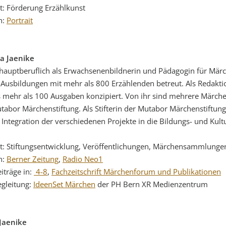
t: Förderung Erzählkunst
n:
Portrait
a Jaenike
t hauptberuflich als Erwachsenenbildnerin und Pädagogin für Märc
-Ausbildungen mit mehr als 800 Erzählenden betreut. Als Redakti
s mehr als 100 Ausgaben konzipiert. Von ihr sind mehrere Märche
tabor Märchenstiftung. Als Stifterin der Mutabor Märchenstiftung 
e Integration der verschiedenen Projekte in die Bildungs- und Kult
t: Stiftungsentwicklung, Veröffentlichungen, Märchensammlunge
n:
Berner Zeitung
,
Radio Neo1
iträge in:
4-8
,
Fachzeitschrift Märchenforum und Publikationen
gleitung:
IdeenSet Märchen
der PH Bern XR Medienzentrum
Jaenike