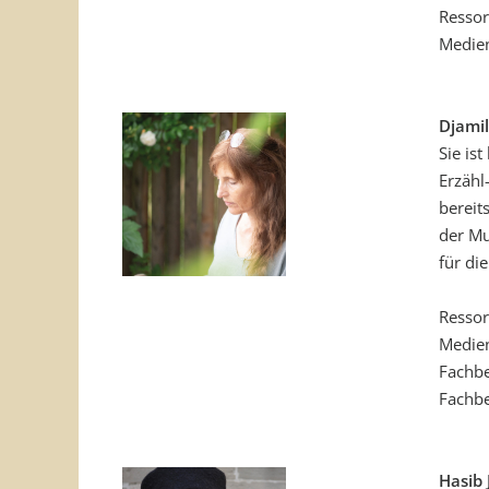
Ressor
Medie
Djamil
Sie is
Erzähl
bereit
der Mu
für di
Ressor
Medie
Fachbe
Fachbe
Hasib 