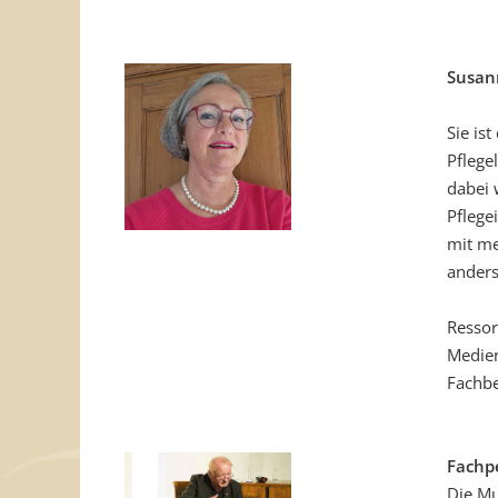
Susan
Sie is
Pflege
dabei 
Pflege
mit me
ander
Ressor
Medie
Fachbe
Fachp
Die Mu