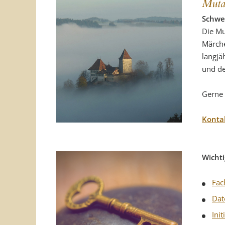
Muta
Schwei
Die Mu
Märche
langjä
und de
Gerne 
Konta
Wichti
Fac
Dat
Ini