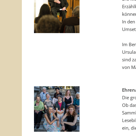
Erzähl
können
In den
Umsetz
Im Ber
Ursula
sind z
von Mä
Ehren
Die gr
Ob das
Sammlu
Lesebi
ein, d