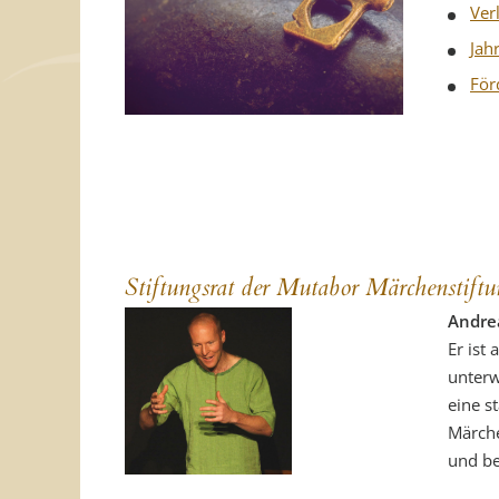
Ver
Jah
För
Stiftungsrat der Mutabor Märchenstift
Andrea
Er ist
unterw
eine s
Märche
und be