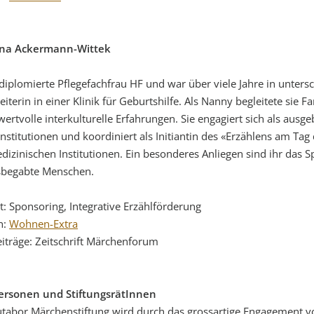
na Ackermann-Wittek
t diplomierte Pflegefachfrau HF und war über viele Jahre in untersc
leiterin in einer Klinik für Geburtshilfe. Als Nanny begleitete si
wertvolle interkulturelle Erfahrungen. Sie engagiert sich als ausg
institutionen und koordiniert als Initiantin des «Erzählens am T
dizinischen Institutionen. Ein besonderes Anliegen sind ihr das S
sbegabte Menschen.
t: Sponsoring, Integrative Erzählförderung
n:
Wohnen-Extra
iträge: Zeitschrift Märchenforum
ersonen und StiftungsrätInnen
tabor Märchenstiftung wird durch das grossartige Engagement 