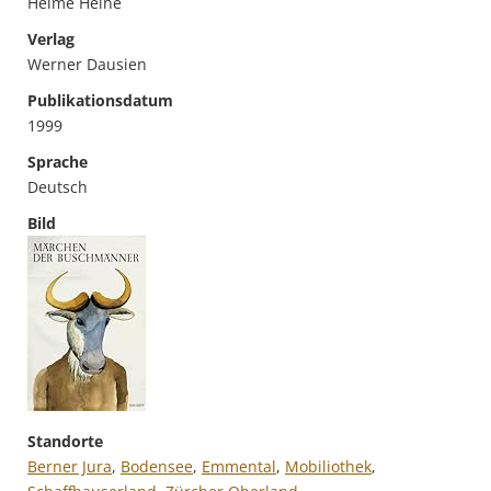
Helme Heine
Verlag
Werner Dausien
Publikationsdatum
1999
Sprache
Deutsch
Bild
Standorte
Berner Jura
,
Bodensee
,
Emmental
,
Mobiliothek
,