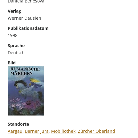
Daniela Benesova
Verlag
Werner Dausien
Publikationsdatum
1998
Sprache
Deutsch
Bild
Standorte
Aargau
,
Berner Jura
,
Mobiliothek
,
Zürcher Oberland