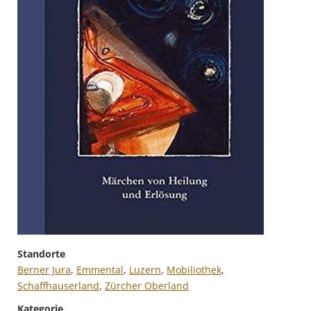
Standorte
Berner Jura
,
Emmental
,
Luzern
,
Mobiliothek
,
Schaffhauserland
,
Zürcher Oberland
Kategorie