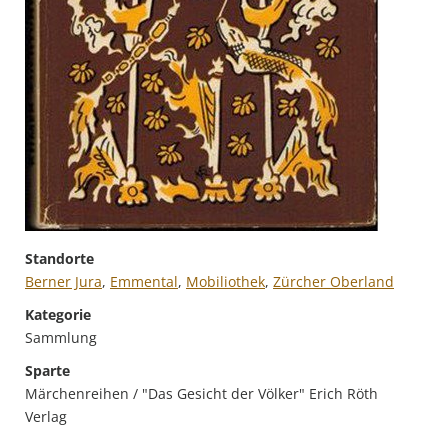
Standorte
Berner Jura
,
Emmental
,
Mobiliothek
,
Zürcher Oberland
Kategorie
Sammlung
Sparte
Märchenreihen / "Das Gesicht der Völker" Erich Röth
Verlag