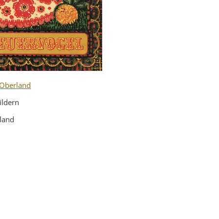
 Oberland
ildern
sland