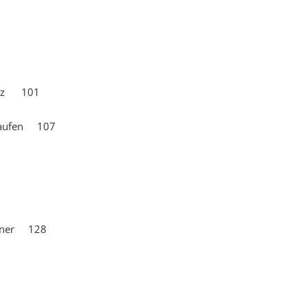
Herz 101
 laufen 107
Diener 128