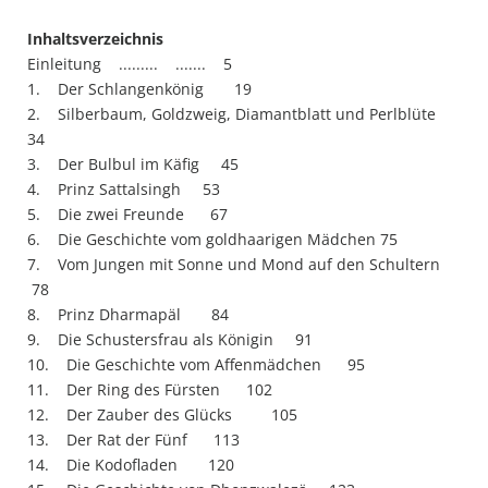
Inhaltsverzeichnis
Einleitung ......... ....... 5
1. Der Schlangenkönig 19
2. Silberbaum, Goldzweig, Diamantblatt und Perlblüte
34
3. Der Bulbul im Käfig 45
4. Prinz Sattalsingh 53
5. Die zwei Freunde 67
6. Die Geschichte vom goldhaarigen Mädchen 75
7. Vom Jungen mit Sonne und Mond auf den Schultern
78
8. Prinz Dharmapäl 84
9. Die Schustersfrau als Königin 91
10. Die Geschichte vom Affenmädchen 95
11. Der Ring des Fürsten 102
12. Der Zauber des Glücks 105
13. Der Rat der Fünf 113
14. Die Kodofladen 120