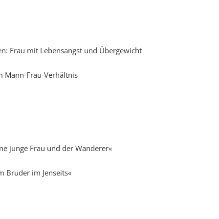
len: Frau mit Lebensangst und Übergewicht
m Mann-Frau-Verhältnis
r
höne junge Frau und der Wanderer«
m Bruder im Jenseits«
«