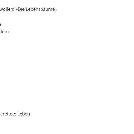
n wollen: »Die Lebensbäume«
n
afen«
erettete Leben