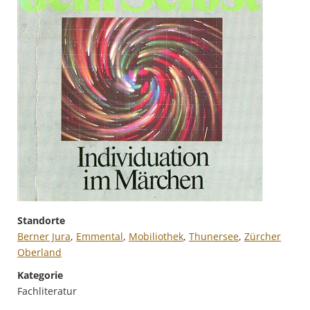
Standorte
Berner Jura
,
Emmental
,
Mobiliothek
,
Thunersee
,
Zürcher
Oberland
Kategorie
Fachliteratur