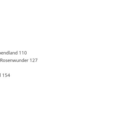
Abendland 110
 Rosenwunder 127
l 154