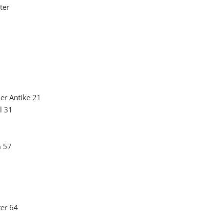
ter
er Antike 21
l 31
m 57
ter 64