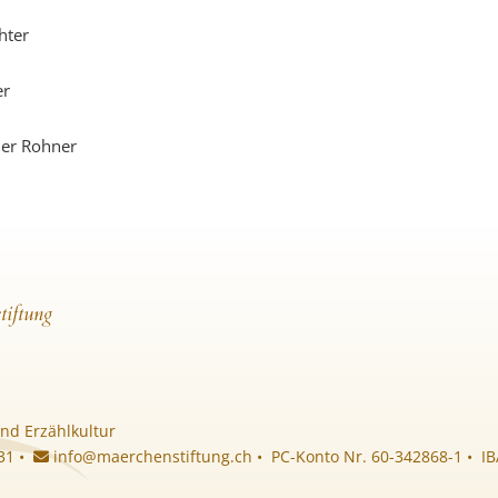
hter
er
her Rohner
tiftung
nd Erzählkultur
 31 •
info@maerchenstiftung.ch
• PC-Konto Nr. 60-342868-1 • I