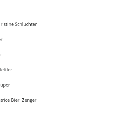
ristine Schluchter
er
r
tettler
auper
trice Bieri Zenger