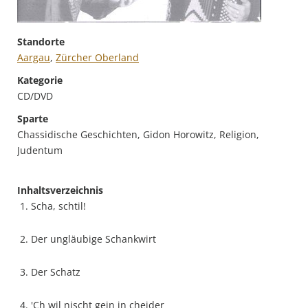
Standorte
Aargau
,
Zürcher Oberland
Kategorie
CD/DVD
Sparte
Chassidische Geschichten, Gidon Horowitz, Religion,
Judentum
Inhaltsverzeichnis
1. Scha, schtil!
2. Der ungläubige Schankwirt
3. Der Schatz
4. 'Ch wil nischt gein in chejder