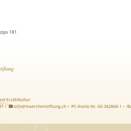
nzips 181
tiftung
nd Erzählkultur
 31 •
info@maerchenstiftung.ch
• PC-Konto Nr. 60-342868-1 • I