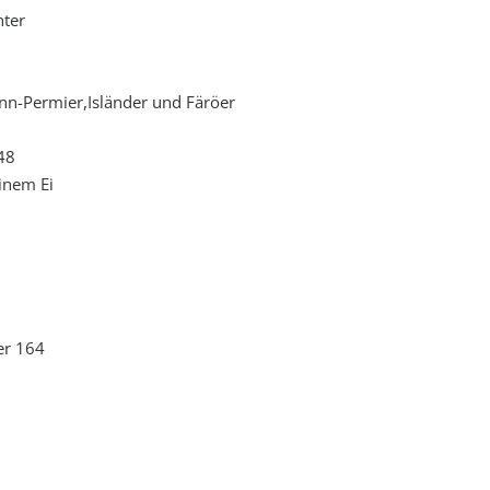
hter
inn-Permier,Isländer und Färöer
48
einem Ei
er 164