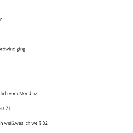
en
ordwind ging
stlich vom Mond 62
ers 71
ch weiß,was ich weiß 82