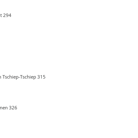
lt 294
en Tschiep-Tschiep 315
hnen 326