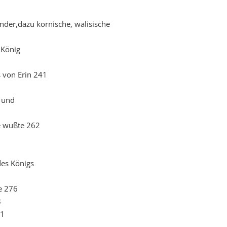
nder,dazu kornische, walisische
 König
s von Erin 241
r und
te wußte 262
des Königs
e 276
8
81