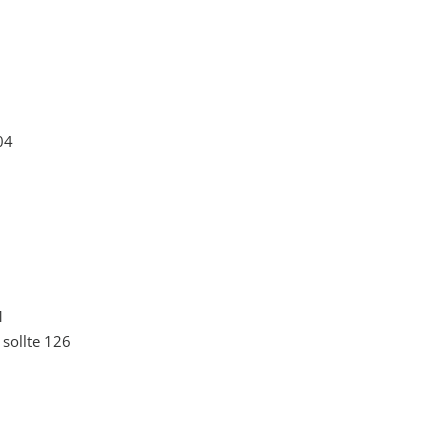
04
1
 sollte 126
8