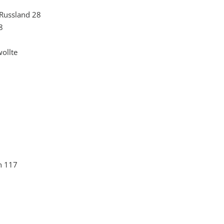
 Russland 28
8
ollte
n 117