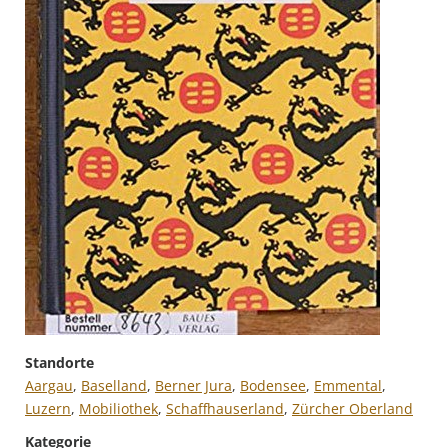
Standorte
Aargau
,
Baselland
,
Berner Jura
,
Bodensee
,
Emmental
,
Luzern
,
Mobiliothek
,
Schaffhauserland
,
Zürcher Oberland
Kategorie