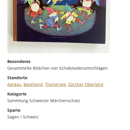
Besonderes
Gesammelte Bildchen von Schokoladenumschlägen
Standorte
Aargau
,
Baselland
,
Thunersee
,
Zürcher Oberland
Kategorie
Sammlung Schweizer Märchenschatz
Sparte
Sagen / Schweiz