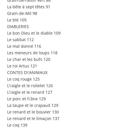
Grain-de-raisin vert 86
La bête à sept têtes 91
Grain-de-Mil 98
Le blé 105
DIABLERIES
Le bon Dieu et le diable 109
Le sabbat 112
Le mal donné 116
Les meneurs de loups 118
Le char et les bufs 120
Le roi Artus 121
CONTES D\'ANIMAUX
Le coq rouge 125
L\'aigle et le roitelet 126
L\'aigle et le renard 127
Le porc et l\'âne 129
La taupe et le crapaud 129
Le renard et le bouvier 130
Le renard et le limaçon 137
Le coq 139