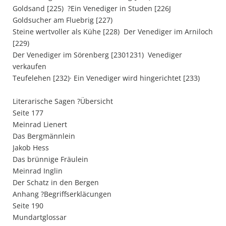
Goldsand [225)  ?Ein Venediger in Studen [226J 
Goldsucher am Fluebrig [227) 
Steine wertvoller als Kühe [228)  Der Venediger im Arniloch
[229)
Der Venediger im Sörenberg [2301231)  Venediger
verkaufen
Teufelehen [232)· Ein Venediger wird hingerichtet [233)
Literarische Sagen ?Übersicht
Seite 177
Meinrad Lienert
Das Bergmännlein
Jakob Hess
Das brünnige Fräulein
Meinrad Inglin
Der Schatz in den Bergen
Anhang ?Begriffserkläcungen
Seite 190
Mundartglossar