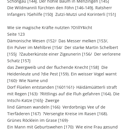
Schongau [144J. Der hohle Baum in Menzingen [145] 
Die Wildmannli fürchten den Föhn [146-149J. Ratsherr
Infangers ?Gehilfe [150J  Zutzi-Mutzi und Korinterli [151J
Wie sie magische Kräfte nutzten ?O!illY$icht
Seite 123
Dämonische Wesen {152/· Das Messer melken [153/,
Ein Pulver im Mehlbrei [154/  Der starke Martin Schelbert
[155J  ?Zauberkünste einer Zigeunerin [156/  Der verlorene
Schatz [157J 
das Zwergweib und der fluchende Knecht [158]  Die
Heidenleute und ?die Pest [159). Ein weisser Vogel warnt
[160)· Wie Name und
Dorf Flüelen entstanden [1601161)· Häidämüätterli straft
mit Regen [163)· ?Rittlings auf die Fluh gefahren [164). Die
Intschi-Katze [165J· Zwerge
lind Gämsen wandeln [166)  Verdorbnigs Vee uf de
Tierfäderen [167)  ?Versengte Kreise im Rasen [168).
Grünes Röcklein im Grase [169)·
Ein Mann mit Geburtswehen [170)  Wie eine Frau gesund