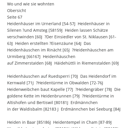
Wo und wie sie wohnten
Obersicht
Seite 67
Heidenhäuser im Urnerland [54-57J  Heidenhäuser in
Silenen ?und Amsteg [58159J  Heiden lassen Schätze
verschwinden [60J  ?Der Einsiedler von St. Niklausen [61-
63J  Heiden erstellten ?Eisenzäune [64J  Das
Heidenhäuschen im Rinächt [65J  ?Heidenhäuschen am
Urmiberg [66167J  Heidenhäuschen
auf ZimmerstaIden [68J  Häidehüttli in Riemenstalden [69J 
Heidenhäuschen auf Ruedsperri [70J  Das Heidendorf im
Kernwald [71J  ?Heidentürme in Obwalden [72-76J 
Heidenweibchen baut Kapelle [77J  ?Heidengräber [78J  Die
goldene Kette im Heidenbrunnen [79J  ?Heidentürme in
Altishofen und Bertiswil [80181J  Erdmännchen
in der Waldisbalm [82183 J  Erdmännchen bei Seeburg [84J
Heiden in Baar [85186J  Heidentempel in Cham [87-89J 