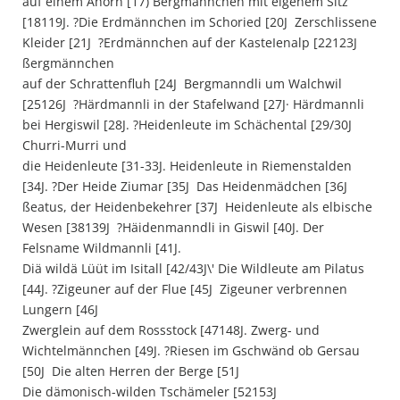
auf einem Ahorn [17) Bergmännchen mit eigenem Sitz
[18119J. ?Die Erdmännchen im Schoried [20J  Zerschlissene
Kleider [21J  ?Erdmännchen auf der KasteIenalp [22123J 
ßergmännchen
auf der Schrattenfluh [24J  Bergmanndli um Walchwil
[25126J  ?Härdmannli in der Stafelwand [27J· Härdmannli
bei Hergiswil [28J. ?Heidenleute im Schächental [29/30J 
Churri-Murri und
die Heidenleute [31-33J. Heidenleute in Riemenstalden
[34J. ?Der Heide Ziumar [35J  Das Heidenmädchen [36J 
ßeatus, der Heidenbekehrer [37J  Heidenleute als elbische
Wesen [38139J  ?Häidenmanndli in Giswil [40J. Der
Felsname Wildmannli [41J.
Diä wildä Lüüt im Isitall [42/43J\' Die Wildleute am Pilatus
[44J. ?Zigeuner auf der Flue [45J  Zigeuner verbrennen
Lungern [46J 
Zwerglein auf dem Rossstock [47148J. Zwerg- und
Wichtelmännchen [49J. ?Riesen im Gschwänd ob Gersau
[50J  Die alten Herren der Berge [51J 
Die dämonisch-wilden Tschämeler [52153J