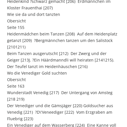
Heidenkind ?schwarz gemacht [206)  Erdmännchen im
Kloster Frauenthai [207)
Wie sie da und dort tanzten
Obersicht
Seite 155
Heidenmädchen beim Tanzen [208)  Auf dem Heidenplatz
getanzt [209)  ?Bergmännchen tanzen um den Salistock
[2101211) 
Beim Tanzen ausgerutscht [212)  Der Zwerg und der
Geiger [213J. ?Ein Häärdmanndli will heiraten [2141215).
Der Teufel tanzt im Heidenhäuschen [216)
Wo die Venediger Gold suchten
Obersicht
Seite 163
Wunderstadt Venedig [217)  Der Untergang von Amsteg
[218 219) 
Der Venediger und die Gämsjäger [220) Goldsucher aus
Venedig [221)  ?D\'Veneediger [222)  Vom Erzgraben am
Fluebrig [223) 
Ein Venediger auf dem Wasserberg [224)  Eine Kanne voll