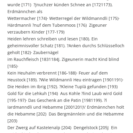
wurde [171)  ?jnuchzer künden Schnee an [1721173).
Erdmännchen als
Wettermacher [174)· Wetterregel der Wildmanndli [175)·
Härdmannli ?nuf dem Tubenmoos [176)  Zigeuner
verzaubern Kinder [177-179) 
Heiden lehren schreiben und lesen [180). Ein
geheimnisvoller Schatz [181). ?Anken durchs Schlüsselloch
geholt [182)· Zaubernägel
im Rauchfleisch [1831184J. Zigeunerin macht Kind blind
[185)·
Kein Heuhalm verbrennt [186-188)· Feuer auf dem
Heustock [189). ?Wie Wildmannli Heu eintragen [1901191)·
Die Heiden im Ibrig [192). ?Kleine Tuplä gefunden [193) 
Gold für die Lehkuh [194)  Aus Kohle ?lind Laub wird Gold
[195-197)· Das Geschenk an die Patin [1981199). ?l
Iardmanndli und Hebamme [2001201)\' Erdmännchen holt
die Hebamme [202)  Das Bergmännlein und die Hebamme
[203)
Der Zwerg auf KasteIenalp [204)  Dengelstock [205J  Ein