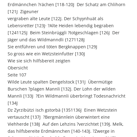
Erdmännchen ?rächen [118-120J  Der Schatz am Chlihorn
[121J  Zigeuner
vergraben alte Leute [122J. Der Schyynhuät als
Lebensretter [123J· ?Alte Heiden lebendig begraben
[1241125J  Beim Steinbrüggli ?totgeschlagen [126J  Der
Jäger und das Wildmanndli {1271128J 
Sie entführen und töten Bergknappen [129J 
So gross wie ein Wetzsteinfutter [130J
Wie sie sich hilfsbereit zeigten
Obersicht
Seite 107
Wilde Leute spalten Dengelstock [131J  Übermütige
Burschen ?plagen Mannli [132J. Der Lohn der wilden
Mannli [133J  ?Ein Wildmannli überbringt Todesnachricht
[134J 
Dz Zyrzibützi isch gstorbä [1351136J  Einen Wetzstein
vertauscht [137J  ?Bergmännlein überwintert eine
Viehherde [138J  Auf den Lehzins ?verzichtet [139J. Melk,
das hilfsbereite Erdmännchen [140-143J. ?Zwerge in