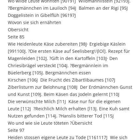
Wo wilde Leute wohnten [90191J  Wildmannlistein [92193J.
?Bergmännchen im Lauiloch [94J  Balmen an der Rigi [95J 
Doggelistein in Gibelflüh [96197J
Wovon sie sich ernährten
Obersicht
Seite 85
Wie Heidenleute Käse zubereiten [98J· Ergiebige Käslein
[991100J. ?Die ersten Käse auf Seelisberg\'{lOl]. Rezept für
Magenleiden [102J. ?Gift in den Kartoffeln [103J· Den
Chriesibrägel versteckt [104J. ?Bergmännlein im
Büelerberg [105J. Bergmännchen essen
Kirschen [106J  Die Frucht des Zibartlibaumes [107J 
Ziberlisturm zur Belohnung [108J  Der Erdmännchen Gunst
und Kunst [109J. Beim Käsen das Jodeln gelernt [110J 
Die verwünschte Milch [l11J  Käse nur für die eigenen
Leute [112J  ?Reichlich Milch erhalten [l13J. Eine Kuh samt
Nutzen gefunden [114J. ?Hanslis bitterer Tod [115J
Wo und wie sie Leute töteten ?Übersicht
Seite 97
Heiden stossen eigene Leute zu Tode [1161117J  Wie sich