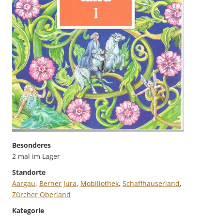
Besonderes
2 mal im Lager
Standorte
Aargau
,
Berner Jura
,
Mobiliothek
,
Schaffhauserland
,
Zürcher Oberland
Kategorie