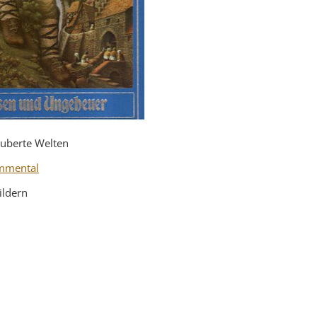
auberte Welten
mmental
ildern