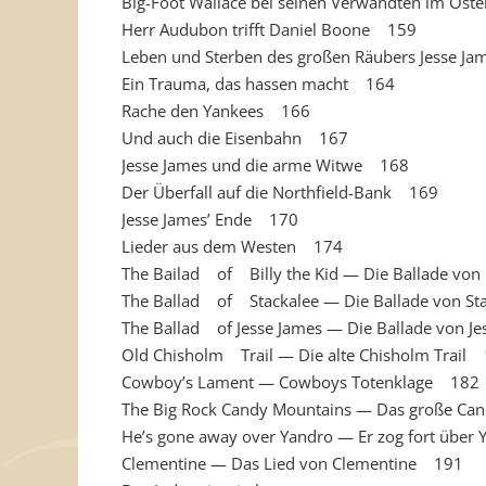
Big-Foot Wallace bei seinen Verwandten im Os
Herr Audubon trifft Daniel Boone 159
Leben und Sterben des großen Räubers Jesse J
Ein Trauma, das hassen macht 164
Rache den Yankees 166
Und auch die Eisenbahn 167
Jesse James und die arme Witwe 168
Der Überfall auf die Northfield-Bank 169
Jesse James’ Ende 170
Lieder aus dem Westen 174
The Bailad of Billy the Kid — Die Ballade von
The Ballad of Stackalee — Die Ballade von S
The Ballad of Jesse James — Die Ballade von J
Old Chisholm Trail — Die alte Chisholm Trail
Cowboy’s Lament — Cowboys Totenklage 182
The Big Rock Candy Mountains — Das große Cand
He’s gone away over Yandro — Er zog fort übe
Clementine — Das Lied von Clementine 191