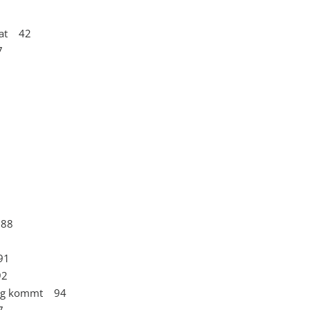
 tat 42
7
 88
91
92
ing kommt 94