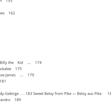
ten 155
ames 162
 Billy the Kid .... 174
tackalee 175
esse James .... 179
 181
y-Gebirge . . . 183 Sweet Betsy from Pike — Betsy aus Pike 1
r Yandro 189