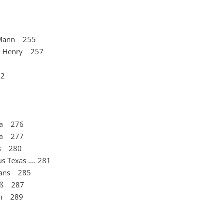
n Mann 255
ohn Henry 257
62
gia 276
ina 277
as 280
s Texas .... 281
leans 285
paß 287
ven 289