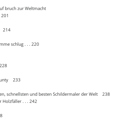
Auf bruch zur Weltmacht
l 201
r 214
mme schlug . . . 220
 228
County 233
n, schnellsten und besten Schildermaler der Welt 238
olzfäller . . . 242
48