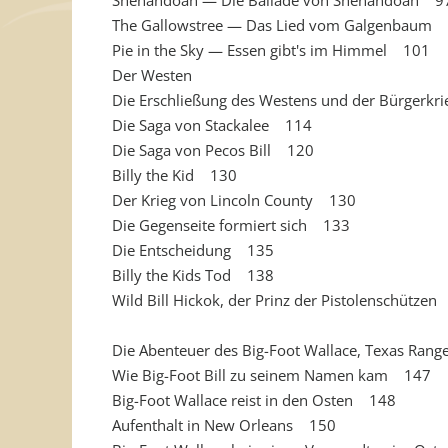
Shenandoah — Die Ballade von Shenandoah 9
The Gallowstree — Das Lied vom Galgenbaum
Pie in the Sky — Essen gibt's im Himmel 101
Der Westen
Die Erschließung des Westens und der Bürgerk
Die Saga von Stackalee 114
Die Saga von Pecos Bill 120
Billy the Kid 130
Der Krieg von Lincoln County 130
Die Gegenseite formiert sich 133
Die Entscheidung 135
Billy the Kids Tod 138
Wild Bill Hickok, der Prinz der Pistolenschütze
Die Abenteuer des Big-Foot Wallace, Texas Ranger
Wie Big-Foot Bill zu seinem Namen kam 147
Big-Foot Wallace reist in den Osten 148
Aufenthalt in New Orleans 150