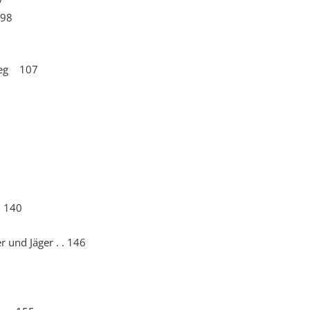
7
 98
rieg 107
n 140
 und Jäger . . 146