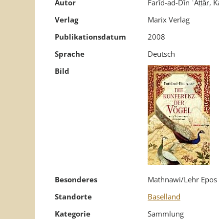
Autor
Farīd-ad-Dīn ʿAṭṭār, K
Verlag
Marix Verlag
Publikationsdatum
2008
Sprache
Deutsch
Bild
Besonderes
Mathnawi/Lehr Epos 
Standorte
Baselland
Kategorie
Sammlung