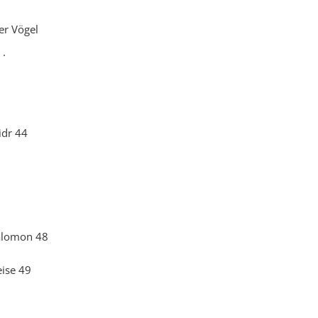
er Vögel
 .
idr 44
Salomon 48
ise 49