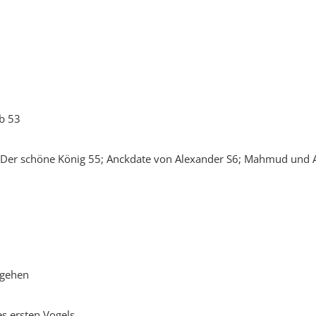
b 53
 Der schöne König 55; Anckdate von Alexander S6; Mahmud und 
 gehen
s ersten Vogels