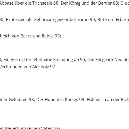
Abbase über die Trichseele 88; Der König und der Bertler 88; Die
en 90; Brotessen als Gehorsam gegenüber Saran 90; Birte um Erb
cheich von Basra und Rabi'a 93;
 Ein Verrückter lehnt eine Einladung ab 95; Die Fliege im Neu de
 Verbrennen von Alocholz 97
iner Geliebten 98; Der Hund des Königs 99: Halladsch an der Rich
n trauert um seinen Vater 102;