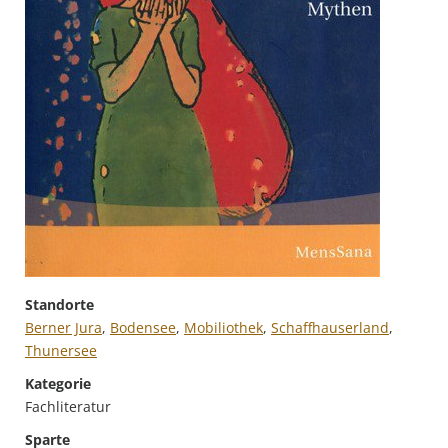
Standorte
Berner Jura
,
Bodensee
,
Mobiliothek
,
Schaffhauserland
,
Thunersee
Kategorie
Fachliteratur
Sparte