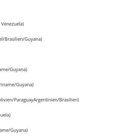
 Venezuela)
/Brasilien/Guyana)
name/Guyana)
uriname/Guyana)
ivien/ParaguayArgentinien/Brasilien)
uela)
name/Guyana)