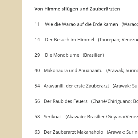
Von Himmelsflügen und Zauberärzten
11 Wie die Warao auf die Erde kamen (Warao;
14 Der Besuch im Himmel (Taurepan; Venezuel
29 Die Mondblume (Brasilien)
40 Makonaura und Anuanaaitu (Arawak; Suri
54 Arawanili, der erste Zauberarzt (Arawak; S
56 Der Raub des Feuers (Chané/Chiriguano; Bol
58 Serikoai (Akawaio; Brasilien/Guyana/Venez
63 Der Zauberarzt Makanaholo (Arawak; Suri