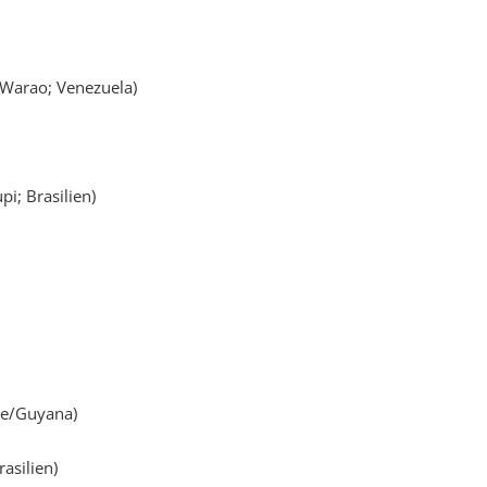
(Warao; Venezuela)
i; Brasilien)
me/Guyana)
asilien)