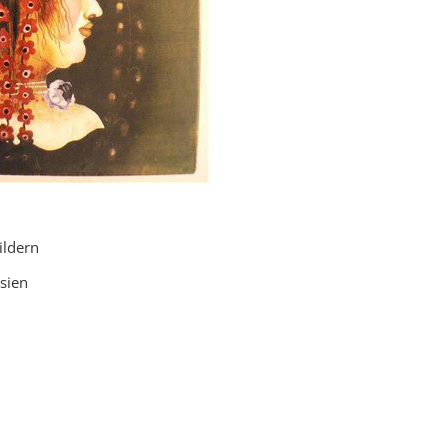
ildern
sien