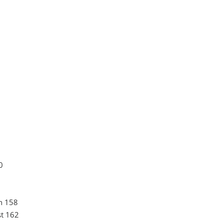
0
n 158
st 162