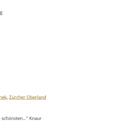
ag
hek
,
Zürcher Oberland
 schönsten..." Knaur