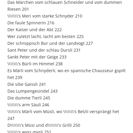
Das Märchen vom schlauen Schneider und vom dummen
Riesen 201
\\\\\\\'s Meri vom starke Schnyder 210
Die faule Spinnerin 216
Der Kaiser und der Abt 222
Wer zuletzt lacht, lacht am besten 225
Der schnippisch Bur und der Landvogt 227
Sant Peter und der schlau Dursli 231
Sankt Peter mit der Geige 233
\\\\\\\'s Bürli im Himmel 238
Es Märli vom Schnyderli, wo en spanische Chausseur gspilt
het 239
Die sibe Gaissli 241
Das Lumpengesindel 243
Die dumme Tierli 245
\\\\\\\'s arm Säuli 246
\\\\\\\'s Märli vom Müsli, wo \\\\\\\'s Belzli versprängt het
247
D\\\\\\\'s Müsi und d\\\\\\\'s Grilli 250
\\\\\\\'s wyss mysli 251