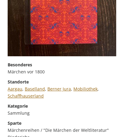
Besonderes
Märchen vor 1800
Standorte
Aargau
,
Baselland
,
Berner Jura
,
Mobiliothek
,
Schaffhauserland
Kategorie
Sammlung
Sparte
Märchenreihen / "Die Märchen der Weltliteratur"