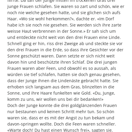
flirrte. Da sah der Junge mitten im trockenen Gras drei
junge Frauen schlafen. Sie waren so zart und schön, wie er
noch nie welche gesehen hatte, und sie glichen sich aufs
Haar. «Wo sie wohl herkommen?», dachte er. «Im Dorf
habe ich sie noch nie gesehen. Sie werden sich ihre zarte
weisse Haut verbrennen in der Sonne.» Er sah sich um
und entdeckte nicht weit von den drei Frauen eine Linde.
Schnell ging er hin, riss drei Zweige ab und steckte sie vor
den drei Frauen in die Erde, so dass ihre Gesichter vor der
Sonne geschützt waren. Dann setzte er sich nicht weit
davon hin und beschützte ihren Schlaf. Die drei jungen
Frauen waren aber Feen, und obwohl es so aussah, als
würden sie tief schlafen, hatten sie doch genau gesehen,
dass der Junge ihnen die Lindenäste gebracht hatte. Sie
erhoben sich langsam aus dem Gras, blinzelten in die
Sonne, und ihre Haare funkelten wie Gold. «Du, Junge,
komm zu uns, wir wollen uns bei dir bedanken!»
Doch der Junge konnte die drei goldglänzenden Frauen
nur bestaunen und keinen Schritt mehr tun. So schön
waren sie, dass er es mit der Angst zu tun bekam und
davon-springen wollte. Doch die Feen waren schneller.
«Warte doch! Du hast einen Wunsch frei», sagten sie.