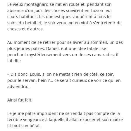
Le vieux montagnard se mit en route et, pendant son
absence d’un jour, les choses suivirent en Lioson leur
cours habituel ; les domestiques vaquèrent à tous les
soins du bétail et, le soir venu, on en vint à s’entretenir de
choses et d’autres.
Au moment de se retirer pour se livrer au sommeil, un des
plus jeunes pâtres, Daniel, eut une idée fatale : se
penchant mystérieusement vers un de ses camarades, il
lui dit :
– Dis donc, Louis, si on ne mettait rien de côté, ce soir,
pour le servan, hein ?... ce serait curieux de voir ce qui en
adviendra...
Ainsi fut fait.
Le jeune pâtre imprudent ne se rendait pas compte de la
terrible vengeance à laquelle il allait exposer et son maître
et tout son bétail.