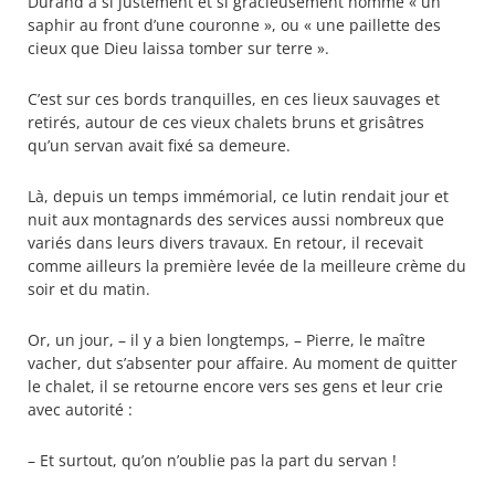
Durand a si justement et si gracieusement nommé « un
saphir au front d’une couronne », ou « une paillette des
cieux que Dieu laissa tomber sur terre ».
C’est sur ces bords tranquilles, en ces lieux sauvages et
retirés, autour de ces vieux chalets bruns et grisâtres
qu’un servan avait fixé sa demeure.
Là, depuis un temps immémorial, ce lutin rendait jour et
nuit aux montagnards des services aussi nombreux que
variés dans leurs divers travaux. En retour, il recevait
comme ailleurs la première levée de la meilleure crème du
soir et du matin.
Or, un jour, – il y a bien longtemps, – Pierre, le maître
vacher, dut s’absenter pour affaire. Au moment de quitter
le chalet, il se retourne encore vers ses gens et leur crie
avec autorité :
– Et surtout, qu’on n’oublie pas la part du servan !