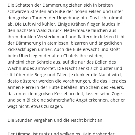
Die Schatten der Dämmerung ziehen sich in breiten
schwarzen Streifen am Fuße der hohen Felsen und unter
den großen Tannen der Umgebung hin. Das Licht nimmt
ab. Die Luft wird kühler. Einige Krähen fliegen lautlos in
den nächsten Wald zurück. Fledermäuse tauchen aus
ihren dunklen Verstecken auf und flattern im letzten Licht
der Dämmerung in atemlosen, bizarren und ängstlichen
Zickzackflügen umher. Auch die Eule erwacht und stößt
beim Überfliegen der alten Chalets ihre wilden,
unheimlichen Schreie aus, auf die nur das Bellen des
Wachhundes antwortet. Die Nacht senkt sich düster und
still über die Berge und Täler. Je dunkler die Nacht wird,
desto düsterer werden die Vorahnungen, die das Herz des
armen Pierre in der Hütte befallen. Im Schein des Feuers,
das unter dem großen Kessel brodelt, lassen seine Züge
und sein Blick eine schmerzhafte Angst erkennen, aber er
wagt nicht, etwas zu sagen.
Die Stunden vergehen und die Nacht bricht an.
Der Himmel ist ruhig und wolkenlos. Kein drohender