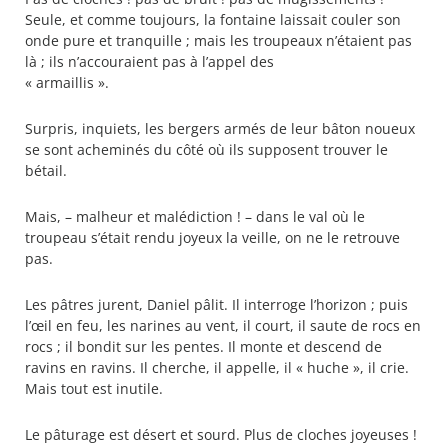
Seule, et comme toujours, la fontaine laissait couler son
onde pure et tranquille ; mais les troupeaux n’étaient pas
là ; ils n’accouraient pas à l’appel des
« armaillis ».
Surpris, inquiets, les bergers armés de leur bâton noueux
se sont acheminés du côté où ils supposent trouver le
bétail.
Mais, – malheur et malédiction ! – dans le val où le
troupeau s’était rendu joyeux la veille, on ne le retrouve
pas.
Les pâtres jurent, Daniel pâlit. Il interroge l’horizon ; puis
l’œil en feu, les narines au vent, il court, il saute de rocs en
rocs ; il bondit sur les pentes. Il monte et descend de
ravins en ravins. Il cherche, il appelle, il « huche », il crie.
Mais tout est inutile.
Le pâturage est désert et sourd. Plus de cloches joyeuses !