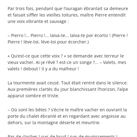
Par trois fois, pendant que l’ouragan ébranlait sa demeure
et faisait siffler les vieilles toitures, maître Pierre entendit
une voix vibrante et sauvage :
– Pierro !... Pierro !... laïva-te... laïva-te por écortsi ! (Pierre !
Pierre ! lève-toi, lève-toi pour écorcher.)
« Qu’est-ce que cette voix ? » se demande avec terreur le
vieux vacher. Ai-je rêvé ? est-ce un songe ?... – Valets, mes
valets ! debout ! il y a du malheur !
La tourmente avait cessé. Tout était rentré dans le silence.
Aux premières clartés du jour blanchissant l’horizon, l’alpe
apparut sombre et triste.
– Où sont les bêtes ? s’écrie le maître vacher en ouvrant la
porte du chalet ébranlé et en regardant avec angoisse au
dehors, sur la montagne déserte et meurtrie.
Pas de cloches ! pas de bruit ! pas de mugissements !