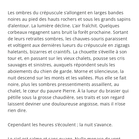
Les ombres du crépuscule s’allongent en larges bandes
noires au pied des hauts rochers et sous les grands sapins
d’alentour. La lumière décline. L’air fraîchit. Quelques
corbeaux regagnent sans bruit la forêt prochaine. Sortant
de leurs retraites sombres, les chauves-souris paraissent
et voltigent aux dernières lueurs du crépuscule en zigzags
haletants, bizarres et craintifs. La chouette s’éveille à son
tour et, en passant sur les vieux chalets, pousse ses cris
sauvages et sinistres, auxquels répondent seuls les
aboiements du chien de garde. Morne et silencieuse, la
nuit descend sur les monts et les vallées. Plus elle se fait
noire, plus les sombres pressentiments assaillent, au
chalet, le cœur du pauvre Pierre. À la lueur du brasier qui
pétille sous la grosse chaudière, ses traits et son regard
laissent deviner une douloureuse angoisse, mais il n’ose
rien dire.
Cependant les heures s’écoulent ; la nuit s’avance.
Le ciel est calme et sans nuage. Nulle menace de vent