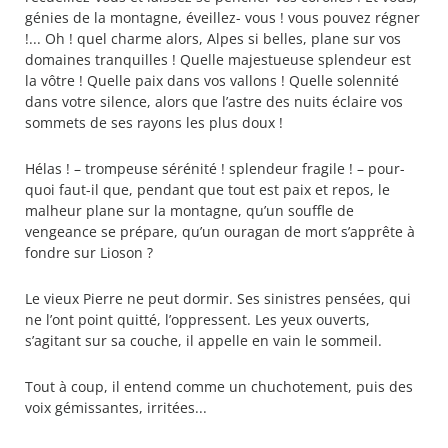
génies de la montagne, éveillez- vous ! vous pouvez régner
!... Oh ! quel charme alors, Alpes si belles, plane sur vos
domaines tranquilles ! Quelle majestueuse splendeur est
la vôtre ! Quelle paix dans vos vallons ! Quelle solennité
dans votre silence, alors que l’astre des nuits éclaire vos
sommets de ses rayons les plus doux !
Hélas ! – trompeuse sérénité ! splendeur fragile ! – pour-
quoi faut-il que, pendant que tout est paix et repos, le
malheur plane sur la montagne, qu’un souffle de
vengeance se prépare, qu’un ouragan de mort s’apprête à
fondre sur Lioson ?
Le vieux Pierre ne peut dormir. Ses sinistres pensées, qui
ne l’ont point quitté, l’oppressent. Les yeux ouverts,
s’agitant sur sa couche, il appelle en vain le sommeil.
Tout à coup, il entend comme un chuchotement, puis des
voix gémissantes, irritées...