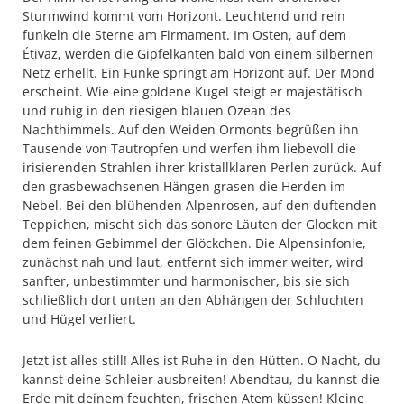
Sturmwind kommt vom Horizont. Leuchtend und rein
funkeln die Sterne am Firmament. Im Osten, auf dem
Étivaz, werden die Gipfelkanten bald von einem silbernen
Netz erhellt. Ein Funke springt am Horizont auf. Der Mond
erscheint. Wie eine goldene Kugel steigt er majestätisch
und ruhig in den riesigen blauen Ozean des
Nachthimmels. Auf den Weiden Ormonts begrüßen ihn
Tausende von Tautropfen und werfen ihm liebevoll die
irisierenden Strahlen ihrer kristallklaren Perlen zurück. Auf
den grasbewachsenen Hängen grasen die Herden im
Nebel. Bei den blühenden Alpenrosen, auf den duftenden
Teppichen, mischt sich das sonore Läuten der Glocken mit
dem feinen Gebimmel der Glöckchen. Die Alpensinfonie,
zunächst nah und laut, entfernt sich immer weiter, wird
sanfter, unbestimmter und harmonischer, bis sie sich
schließlich dort unten an den Abhängen der Schluchten
und Hügel verliert.
Jetzt ist alles still! Alles ist Ruhe in den Hütten. O Nacht, du
kannst deine Schleier ausbreiten! Abendtau, du kannst die
Erde mit deinem feuchten, frischen Atem küssen! Kleine