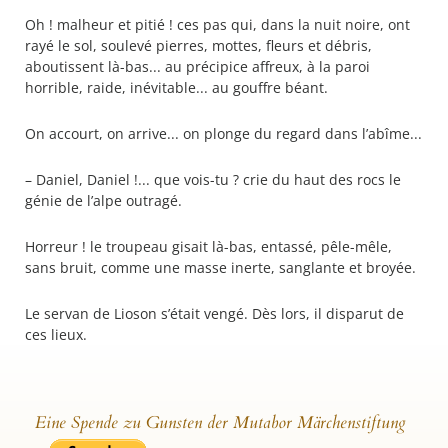
Oh ! malheur et pitié ! ces pas qui, dans la nuit noire, ont
rayé le sol, soulevé pierres, mottes, fleurs et débris,
aboutissent là-bas... au précipice affreux, à la paroi
horrible, raide, inévitable... au gouffre béant.
On accourt, on arrive... on plonge du regard dans l’abîme...
– Daniel, Daniel !... que vois-tu ? crie du haut des rocs le
génie de l’alpe outragé.
Horreur ! le troupeau gisait là-bas, entassé, pêle-mêle,
sans bruit, comme une masse inerte, sanglante et broyée.
Le servan de Lioson s’était vengé. Dès lors, il disparut de
ces lieux.
Eine Spende zu Gunsten der Mutabor Märchenstiftung