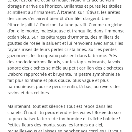
d’orage n’arrive de l’horizon. Brillantes et pures les étoiles
scintillent au firmament. À l’Orient, sur l’Étivaz, les arêtes
des cimes s’éclairent bientôt d’un filet d’argent. Une
étincelle jaillit à l’horizon. La lune paraît. Comme un globe
d’or, elle monte, majestueuse et tranquille, dans l’immense
océan bleu. Sur les pâturages d’Ormonts, des milliers de
gouttes de rosée la saluent et lui renvoient avec amour les
rayons irisés de leurs perles cristallines. Sur les pentes
gazonnées, les troupeaux paissent dans la brume. Près
des rhododendrons fleuris, sur les tapis odorants, la voix
sonore des cloches se mêle au petit carillon des clochettes.
D’abord rapprochée et bruyante, l’alpestre symphonie se
fait plus lointaine et plus douce, plus vague et plus
harmonieuse, pour se perdre enfin, là-bas, au revers des
ravins et des collines.
Maintenant, tout est silence ! Tout est repos dans les
chalets. Ô nuit ! tu peux étendre tes voiles ! Rosée du soir,
tu peux baiser la terre de ton humide et fraîche haleine !
Petites fleurs des monts, sous les larmes du ciel,
recueillez-vous et laissez se pencher vos corolles ! Et vous,