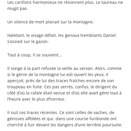
Les carillons harmonieux ne résonnent plus. Le taureau ne
mugit pas.
Un silence de mort planait sur la montagne.
Haletant, le visage défait, les genoux tremblants Daniel
s’assied sur le gazon.
Tout à coup, il se souvient...
Il songe à la part refusée la veille au servan. Alors, comme
si le génie de la montagne lui eût ouvert les yeux, il
aperçoit, près de lui des traces fraîches encore de son
troupeau en fuite. Ces pas serrés, confus, le dirigent du
côté d’où la rafale était venue et d’où elle avait gémi tout à
l’heure avec le plus d’horreur.
Il suit ces traces récentes. Ce sont celles de vaches, de
génisses affolées et qui, dans une course furibonde ont
cherché à fuir devant les dangers d’une terrible poursuite.