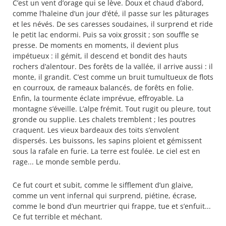
C’est un vent d’orage qui se lève. Doux et chaud d’abord,
comme l’haleine d’un jour d’été, il passe sur les pâturages
et les névés. De ses caresses soudaines, il surprend et ride
le petit lac endormi. Puis sa voix grossit ; son souffle se
presse. De moments en moments, il devient plus
impétueux : il gémit, il descend et bondit des hauts
rochers d’alentour. Des forêts de la vallée, il arrive aussi : il
monte, il grandit. C’est comme un bruit tumultueux de flots
en courroux, de rameaux balancés, de forêts en folie.
Enfin, la tourmente éclate imprévue, effroyable. La
montagne s’éveille. L’alpe frémit. Tout rugit ou pleure, tout
gronde ou supplie. Les chalets tremblent ; les poutres
craquent. Les vieux bardeaux des toits s’envolent
dispersés. Les buissons, les sapins ploient et gémissent
sous la rafale en furie. La terre est foulée. Le ciel est en
rage... Le monde semble perdu.
Ce fut court et subit, comme le sifflement d’un glaive,
comme un vent infernal qui surprend, piétine, écrase,
comme le bond d’un meurtrier qui frappe, tue et s’enfuit...
Ce fut terrible et méchant.