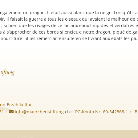
également un dragon. Il était aussi blanc que la neige. Lorsqu’il s’a
ir. Il faisait la guerre à tous les oiseaux qui avaient le malheur de 
 ; si bien que les rivages de ce lac aux eaux limpides et verdâtres
es à s’approcher de ces bords silencieux, notre dragon, piqué de ga
nourriture ; il les remerciait ensuite en se livrant aux ébats les plus
tiftung
nd Erzählkultur
 31 •
info@maerchenstiftung.ch
• PC-Konto Nr. 60-342868-1 • I