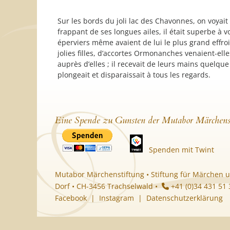
Sur les bords du joli lac des Chavonnes, on voyait 
frappant de ses longues ailes, il était superbe à vo
éperviers même avaient de lui le plus grand effroi
jolies filles, d’accortes Ormonanches venaient-ell
auprès d’elles ; il recevait de leurs mains quelque 
plongeait et disparaissait à tous les regards.
Eine Spende zu Gunsten der Mutabor Märchens
Spenden mit Twint
Mutabor Märchenstiftung • Stiftung für Märchen u
Dorf • CH-3456 Trachselwald •
+41 (0)34 431 51
Facebook
|
Instagram
|
Datenschutzerklärung