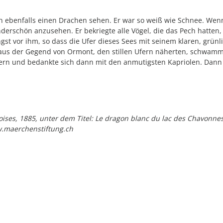
ebenfalls einen Drachen sehen. Er war so weiß wie Schnee. Wen
derschön anzusehen. Er bekriegte alle Vögel, die das Pech hatten,
gst vor ihm, so dass die Ufer dieses Sees mit seinem klaren, grün
s der Gegend von Ormont, den stillen Ufern näherten, schwamm un
ttern und bedankte sich dann mit den anmutigsten Kapriolen. Dann
oises, 1885, unter dem Titel: Le dragon blanc du lac des Chavonne
w.maerchenstiftung.ch