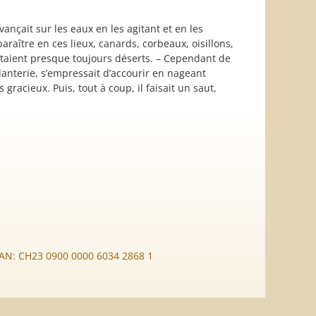
vançait sur les eaux en les agitant et en les
paraître en ces lieux, canards, corbeaux, oisillons,
 étaient presque toujours déserts. – Cependant de
lanterie, s’empressait d’accourir en nageant
 gracieux. Puis, tout à coup, il faisait un saut,
BAN: CH23 0900 0000 6034 2868 1