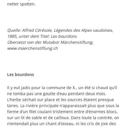
netter spotten.
Quelle: Alfred Cérésole, Légendes des Alpes vaudoises,
1885, unter dem Titel: Les bourdons
Übersetzt von der Mutabor Märchenstiftung,
www.maerchenstiftung.ch
Les bourdons
Il y eut jadis pour la commune de X., un été si chaud qu’il
ne tomba pas une goutte d’eau pendant deux mois.
L’herbe séchait sur place et les sources étaient presque
taries. La rivière principale n’apparaissait plus que sous la
forme d’un filet coulant tristement entre d’énormes blocs,
sur un lit de sable et de cailloux. Dans toute la contrée, on
n’entendait plus un chant d’oiseau, ni les cris de joie des