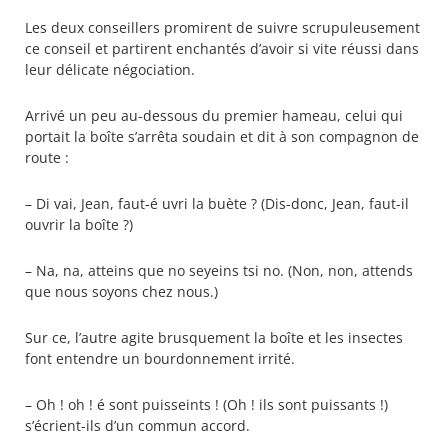
Les deux conseillers promirent de suivre scrupuleusement
ce conseil et partirent enchantés d’avoir si vite réussi dans
leur délicate négociation.
Arrivé un peu au-dessous du premier hameau, celui qui
portait la boîte s’arrêta soudain et dit à son compagnon de
route :
– Di vai, Jean, faut-é uvri la buète ? (Dis-donc, Jean, faut-il
ouvrir la boîte ?)
– Na, na, atteins que no seyeins tsi no. (Non, non, attends
que nous soyons chez nous.)
Sur ce, l’autre agite brusquement la boîte et les insectes
font entendre un bourdonnement irrité.
– Oh ! oh ! é sont puisseints ! (Oh ! ils sont puissants !)
s’écrient-ils d’un commun accord.