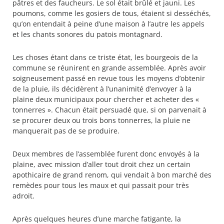
pâtres et des faucheurs. Le sol était brûlé et jauni. Les
poumons, comme les gosiers de tous, étaient si desséchés,
qu’on entendait à peine d’une maison à l’autre les appels
et les chants sonores du patois montagnard.
Les choses étant dans ce triste état, les bourgeois de la
commune se réunirent en grande assemblée. Après avoir
soigneusement passé en revue tous les moyens d’obtenir
de la pluie, ils décidèrent à l’unanimité d’envoyer à la
plaine deux municipaux pour chercher et acheter des «
tonnerres ». Chacun était persuadé que, si on parvenait à
se procurer deux ou trois bons tonnerres, la pluie ne
manquerait pas de se produire.
Deux membres de l’assemblée furent donc envoyés à la
plaine, avec mission d’aller tout droit chez un certain
apothicaire de grand renom, qui vendait à bon marché des
remèdes pour tous les maux et qui passait pour très
adroit.
Après quelques heures d’une marche fatigante, la