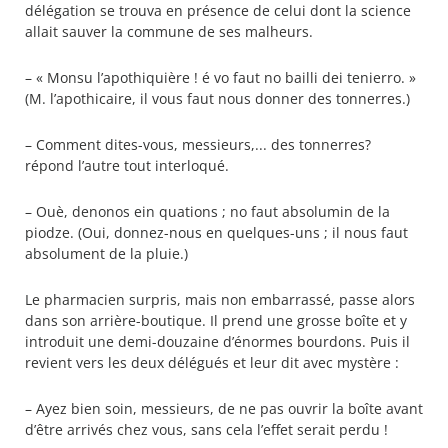
délégation se trouva en présence de celui dont la science
allait sauver la commune de ses malheurs.
– « Monsu l’apothiquière ! é vo faut no bailli dei tenierro. »
(M. l’apothicaire, il vous faut nous donner des tonnerres.)
– Comment dites-vous, messieurs,... des tonnerres?
répond l’autre tout interloqué.
– Ouè, denonos ein quations ; no faut absolumin de la
piodze. (Oui, donnez-nous en quelques-uns ; il nous faut
absolument de la pluie.)
Le pharmacien surpris, mais non embarrassé, passe alors
dans son arrière-boutique. Il prend une grosse boîte et y
introduit une demi-douzaine d’énormes bourdons. Puis il
revient vers les deux délégués et leur dit avec mystère :
– Ayez bien soin, messieurs, de ne pas ouvrir la boîte avant
d’être arrivés chez vous, sans cela l’effet serait perdu !