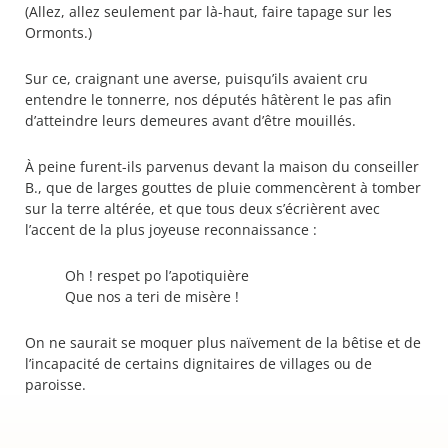
(Allez, allez seulement par là-haut, faire tapage sur les
Ormonts.)
Sur ce, craignant une averse, puisqu’ils avaient cru
entendre le tonnerre, nos députés hâtèrent le pas afin
d’atteindre leurs demeures avant d’être mouillés.
À peine furent-ils parvenus devant la maison du conseiller
B., que de larges gouttes de pluie commencèrent à tomber
sur la terre altérée, et que tous deux s’écrièrent avec
l’accent de la plus joyeuse reconnaissance :
Oh ! respet po l’apotiquière
Que nos a teri de misère !
On ne saurait se moquer plus naïvement de la bêtise et de
l’incapacité de certains dignitaires de villages ou de
paroisse.