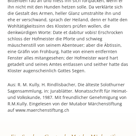
Bittenden rau an und hiess ihn sich fortpacken, wenn er
ihn nicht mit den Hunden hetzen solle. Da verklärte sich
die Gestalt des Armen, heller Glanz umstrahlte ihn und
ehe er verschwand, sprach der Heiland, denn er hatte den
Wohltätigkeitssinn des Klosters prüfen wollen, die
denkwürdigen Worte: Date et dabitur vobis! Erschrocken
schloss der Hofmeister die Pforte und schwieg
mäuschenstill von seinem Abenteuer; aber die Äbtissin,
eine Gräfin von Frohburg, hatte von einem entfernten
Fenster alles mitangesehen; der Hofmeister ward hart
getadelt und seines Amtes entlassen und seither hatte das
Kloster augenscheinlich Gottes Segen.
Aus: R. M. Kully, H. Rindlisbacher, Die älteste Solothurner
Sagensammlung, in: Jurablätter. Monatsschrift für Heimat-
und Volkskunde, 1987. Mit freundlicher Genehmigung von
R.M.Kully. Eingelesen von der Mutabor Märchenstiftung
auf www.maerchenstiftung.ch