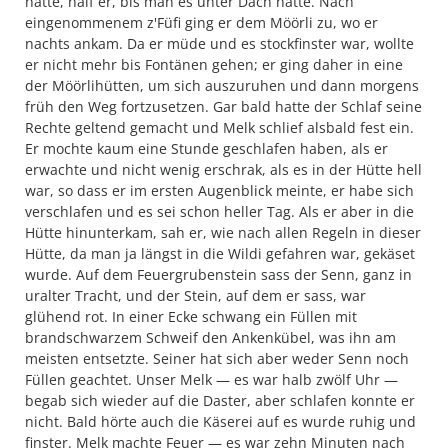
hatte, half er, bis man es unter Dach hatte. Nach
eingenommenem z'Füfi ging er dem Möörli zu, wo er
nachts ankam. Da er müde und es stockfinster war, wollte
er nicht mehr bis Fontänen gehen; er ging daher in eine
der Möörlihütten, um sich auszuruhen und dann morgens
früh den Weg fortzusetzen. Gar bald hatte der Schlaf seine
Rechte geltend gemacht und Melk schlief alsbald fest ein.
Er mochte kaum eine Stunde geschlafen haben, als er
erwachte und nicht wenig erschrak, als es in der Hütte hell
war, so dass er im ersten Augenblick meinte, er habe sich
verschlafen und es sei schon heller Tag. Als er aber in die
Hütte hinunterkam, sah er, wie nach allen Regeln in dieser
Hütte, da man ja längst in die Wildi gefahren war, gekäset
wurde. Auf dem Feuergrubenstein sass der Senn, ganz in
uralter Tracht, und der Stein, auf dem er sass, war
glühend rot. In einer Ecke schwang ein Füllen mit
brandschwarzem Schweif den Ankenkübel, was ihn am
meisten entsetzte. Seiner hat sich aber weder Senn noch
Füllen geachtet. Unser Melk — es war halb zwölf Uhr —
begab sich wieder auf die Daster, aber schlafen konnte er
nicht. Bald hörte auch die Käserei auf es wurde ruhig und
finster. Melk machte Feuer — es war zehn Minuten nach