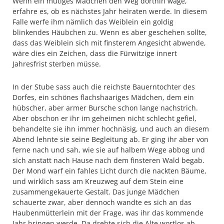
Wenn ein mutiges Mädchen den Weg dorthin wage,
erfahre es, ob es nächstes Jahr heiraten werde. In diesem
Falle werfe ihm nämlich das Weiblein ein goldig
blinkendes Häubchen zu. Wenn es aber geschehen sollte,
dass das Weiblein sich mit finsterem Angesicht abwende,
wäre dies ein Zeichen, dass die Fürwitzige innert
Jahresfrist sterben müsse.
In der Stube sass auch die reichste Bauerntochter des
Dorfes, ein schönes flachshaariges Mädchen, dem ein
hübscher, aber armer Bursche schon lange nachstrich.
Aber obschon er ihr im geheimen nicht schlecht gefiel,
behandelte sie ihn immer hochnäsig, und auch an diesem
Abend lehnte sie seine Begleitung ab. Er ging ihr aber von
ferne nach und sah, wie sie auf halbem Wege abbog und
sich anstatt nach Hause nach dem finsteren Wald begab.
Der Mond warf ein fahles Licht durch die nackten Bäume,
und wirklich sass am Kreuzweg auf dem Stein eine
zusammengekauerte Gestalt. Das junge Mädchen
schauerte zwar, aber dennoch wandte es sich an das
Haubenmütterlein mit der Frage, was ihr das kommende
Jahr bringen werde. Da drehte sich die Alte wortlos ab.