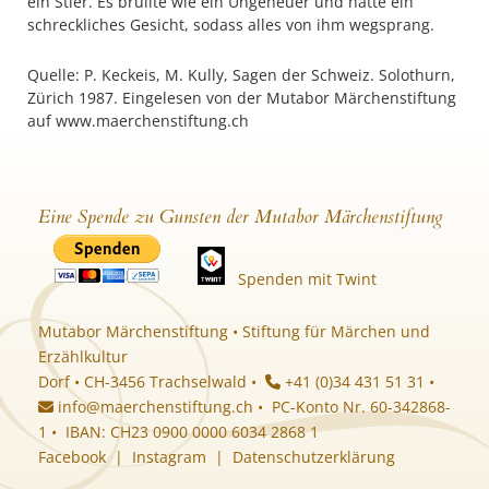
ein Stier. Es brüllte wie ein Ungeheuer und hatte ein
schreckliches Gesicht, sodass alles von ihm wegsprang.
Quelle: P. Keckeis, M. Kully, Sagen der Schweiz. Solothurn,
Zürich 1987. Eingelesen von der Mutabor Märchenstiftung
auf www.maerchenstiftung.ch
Eine Spende zu Gunsten der Mutabor Märchenstiftung
Spenden mit Twint
Mutabor Märchenstiftung • Stiftung für Märchen und
Erzählkultur
Dorf • CH-3456 Trachselwald •
+41 (0)34 431 51 31 •
info@maerchenstiftung.ch
• PC-Konto Nr. 60-342868-
1 • IBAN: CH23 0900 0000 6034 2868 1
Facebook
|
Instagram
|
Datenschutzerklärung