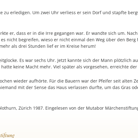
e zu erledigen. Um zwei Uhr verliess er sein Dorf und stapfte ber
rkte er, dass er in die Irre gegangen war. Er wandte sich um. Nach 
 es nicht begreifen, wieso er nicht einmal den Weg über den Berg f
mehr als drei Stunden lief er im Kreise herum!
tglocke. Es war sechs Uhr. Jetzt kannte sich der Mann plötzlich au
Er hatte keine Macht mehr. Viel später als vorgesehen, erreichte d
Wochen wieder aufhörte. Für die Bauern war der Pfeifer seit alten
niemand mit der Sense das Haus verlassen durfte, um das Gras oder
 Solothurn, Zürich 1987. Eingelesen von der Mutabor Märchenstift
tiftung