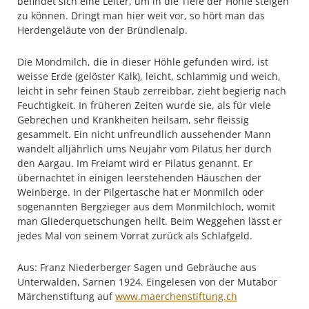
befindet sich eine Leiter, um in die Tiefe der Höhle steigen
zu können. Dringt man hier weit vor, so hört man das
Herdengeläute von der Bründlenalp.
weisse Erde (gelöster Kalk), leicht, schlammig und weich,
leicht in sehr feinen Staub zerreibbar, zieht begierig nach
Feuchtigkeit. In früheren Zeiten wurde sie, als für viele
Gebrechen und Krankheiten heilsam, sehr fleissig
gesammelt. Ein nicht unfreundlich aussehender Mann
wandelt alljährlich ums Neujahr vom Pilatus her durch
den Aargau. Im Freiamt wird er Pilatus genannt. Er
übernachtet in einigen leerstehenden Häuschen der
Weinberge. In der Pilgertasche hat er Monmilch oder
sogenannten Bergzieger aus dem Monmilchloch, womit
man Gliederquetschungen heilt. Beim Weggehen lässt er
jedes Mal von seinem Vorrat zurück als Schlafgeld.
Aus: Franz Niederberger Sagen und Gebräuche aus
Unterwalden, Sarnen 1924. Eingelesen von der Mutabor
Märchenstiftung auf
www.maerchenstiftung.ch