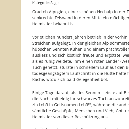
Kategorie: Sage
Grad ob Alpoglen, einer schönen Hochalp in der T
senkrechte Felswand in deren Mitte ein mächtiger 
Helmistier bekannt ist.
Vor etlichen hundert Jahren betrieb in der vorh
Streichen aufgelegt. In der gleichen Alp sömmert
hübschen Sennten Kühen und einem prachtvollen S
ausliess und sich köstlich freute und ergötzte, w
als es ruhig weidete, ihm einen roten Länder (We
Tuch gehetzt, stürzte in schnellem Lauf auf den 
todesgeängstigtem Laufschritt in die Hütte hätte
Rache, wozu sich bald Gelegenheit bot.
Einige Tage darauf, als des Sennen Liebste auf 
die Nacht mitleidig ihr schwarzes Tuch auszubrei
zio Lobä in Gottsnamen Lobä!", während die and
sämtliche Geschöpfe, Menschen und Vieh, Gott un
Helmistier von dieser Beschützung aus.