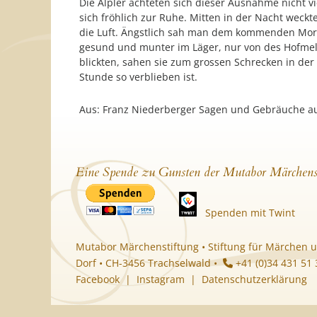
Die Älpler achteten sich dieser Ausnahme nicht v
sich fröhlich zur Ruhe. Mitten in der Nacht weck
die Luft. Ängstlich sah man dem kommenden Morg
gesund und munter im Läger, nur von des Hofmelk
blickten, sahen sie zum grossen Schrecken in der 
Stunde so verblieben ist.
Aus: Franz Niederberger Sagen und Gebräuche au
Eine Spende zu Gunsten der Mutabor Märchens
Spenden mit Twint
Mutabor Märchenstiftung • Stiftung für Märchen u
Dorf • CH-3456 Trachselwald •
+41 (0)34 431 51
Facebook
|
Instagram
|
Datenschutzerklärung