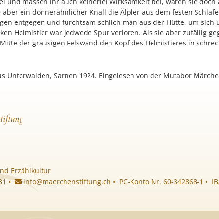
iel und massen ihr auch keinerlei Wirksamkeit bei, waren sie doc
te aber ein donnerähnlicher Knall die Älpler aus dem festen Schlaf
en entgegen und furchtsam schlich man aus der Hütte, um sich u
en Helmistier war jedwede Spur verloren. Als sie aber zufällig g
Mitte der grausigen Felswand den Kopf des Helmistieres in schreck
s Unterwalden, Sarnen 1924. Eingelesen von der Mutabor Märche
tiftung
nd Erzählkultur
 31 •
info@maerchenstiftung.ch
• PC-Konto Nr. 60-342868-1 • I