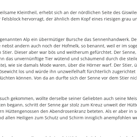
eilsame Kleintheil, erhebt sich an der nördlichen Seite des Giswi
Felsblock hervorragt, der ähnlich dem Kopf eines riesigen grau un
in genannten Alp ein übermütiger Bursche das Sennenhandwerk. De
e nebst andern auch noch der Hofmelk, so benannt, weil er im sog
tier. Dieser aber war bös und weitherum gefürchtet. Der Senne, 
enn das unvernünftige Tier wütend und schäumend durch die steilen T
ste), wie sie damals Mode waren, über die Hörner warf. Der Stier,
Bösewicht los und würde ihn unzweifelhaft fürchterlich zugerichtet
 flüchten können. Von da an durfte sich der Senne vor dem Stier 
Besuch gekommen, wollte derselbe seiner Geliebten auch seine Mei
ten begann, schritt der Senne gar stolz zum Kreuz unweit der Hütt
ern Hüttengenossen den Abendrosenkranz beteten. Als er aber in 
d allen Heiligen zum Schutz und Schirm inniglich anempfohlen we