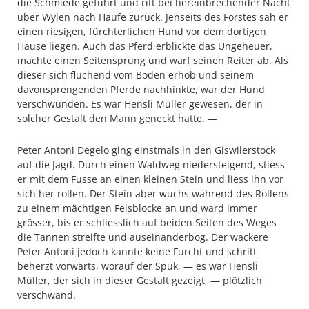
die Schmiede geführt und ritt bei hereinbrechender Nacht
über Wylen nach Haufe zurück. Jenseits des Forstes sah er
einen riesigen, fürchterlichen Hund vor dem dortigen
Hause liegen. Auch das Pferd erblickte das Ungeheuer,
machte einen Seitensprung und warf seinen Reiter ab. Als
dieser sich fluchend vom Boden erhob und seinem
davonsprengenden Pferde nachhinkte, war der Hund
verschwunden. Es war Hensli Müller gewesen, der in
solcher Gestalt den Mann geneckt hatte. —
Peter Antoni Degelo ging einstmals in den Giswilerstock
auf die Jagd. Durch einen Waldweg niedersteigend, stiess
er mit dem Fusse an einen kleinen Stein und liess ihn vor
sich her rollen. Der Stein aber wuchs während des Rollens
zu einem mächtigen Felsblocke an und ward immer
grösser, bis er schliesslich auf beiden Seiten des Weges
die Tannen streifte und auseinanderbog. Der wackere
Peter Antoni jedoch kannte keine Furcht und schritt
beherzt vorwärts, worauf der Spuk, — es war Hensli
Müller, der sich in dieser Gestalt gezeigt, — plötzlich
verschwand.