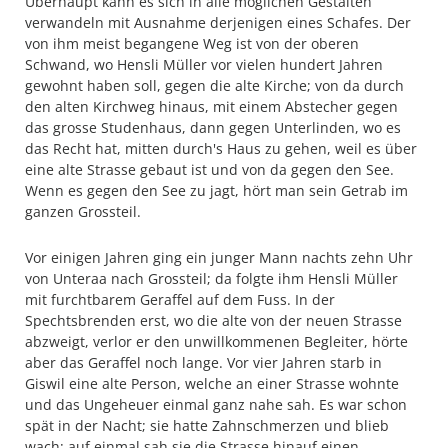
Überhaupt kann es sich in alle möglichen Gestalten
verwandeln mit Ausnahme derjenigen eines Schafes. Der
von ihm meist begangene Weg ist von der oberen
Schwand, wo Hensli Müller vor vielen hundert Jahren
gewohnt haben soll, gegen die alte Kirche; von da durch
den alten Kirchweg hinaus, mit einem Abstecher gegen
das grosse Studenhaus, dann gegen Unterlinden, wo es
das Recht hat, mitten durch's Haus zu gehen, weil es über
eine alte Strasse gebaut ist und von da gegen den See.
Wenn es gegen den See zu jagt, hört man sein Getrab im
ganzen Grossteil.
Vor einigen Jahren ging ein junger Mann nachts zehn Uhr
von Unteraa nach Grossteil; da folgte ihm Hensli Müller
mit furchtbarem Geraffel auf dem Fuss. In der
Spechtsbrenden erst, wo die alte von der neuen Strasse
abzweigt, verlor er den unwillkommenen Begleiter, hörte
aber das Geraffel noch lange. Vor vier Jahren starb in
Giswil eine alte Person, welche an einer Strasse wohnte
und das Ungeheuer einmal ganz nahe sah. Es war schon
spät in der Nacht; sie hatte Zahnschmerzen und blieb
wach; auf einmal sah sie die Strasse hinauf einen