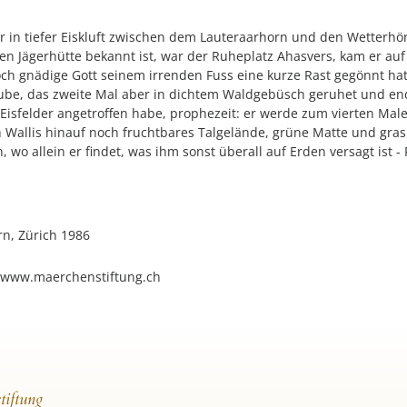
r in tiefer Eiskluft zwischen dem Lauteraarhorn und den Wetterhör
st, war der Ruheplatz Ahasvers, kam ‏er auf seiner ewigen Wanderung nach der Schweiz,
ch gnädige Gott seinem irrenden Fuss eine kurze Rast gegönnt hat
ube, das zweite Mal aber in dichtem Waldgebüsch geruhet und end
Eisfelder angetroffen habe, prophezeit: er werde zum vierten Ma
 Wallis hinauf noch fruchtbares Talgelände, grüne Matte und gras
wo allein er findet, was ihm sonst überall auf Erden versagt ist 
rn, Zürich 1986
f www.maerchenstiftung.ch
tiftung