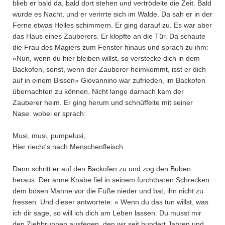
blieb er bald da, bald dort stehen und vertrödelte die Zeit. Bald
wurde es Nacht, und er verirrte sich im Walde. Da sah er in der
Ferne etwas Helles schimmern. Er ging darauf zu. Es war aber
das Haus eines Zauberers. Er klopfte an die Tür. Da schaute
die Frau des Magiers zum Fenster hinaus und sprach zu ihm:
«Nun, wenn du hier bleiben willst, so verstecke dich in dem
Backofen, sonst, wenn der Zauberer heimkommt, isst er dich
auf in einem Bissen» Giovannino war zufrieden, im Backofen
übernachten zu können. Nicht lange darnach kam der
Zauberer heim. Er ging herum und schnüffelte mit seiner
Nase. wobei er sprach:
Musi, musi, pumpelusi,
Hier riecht's nach Menschenfleisch.
Dann schritt er auf den Backofen zu und zog den Buben
heraus. Der arme Knabe fiel in seinem furchtbaren Schrecken
dem bösen Manne vor die Füße nieder und bat, ihn nicht zu
fressen. Und dieser antwortete: « Wenn du das tun willst, was
ich dir sage, so will ich dich am Leben lassen. Du musst mir
den Ziehbrunnen ausfegen, den wir seit hundert Jahren und