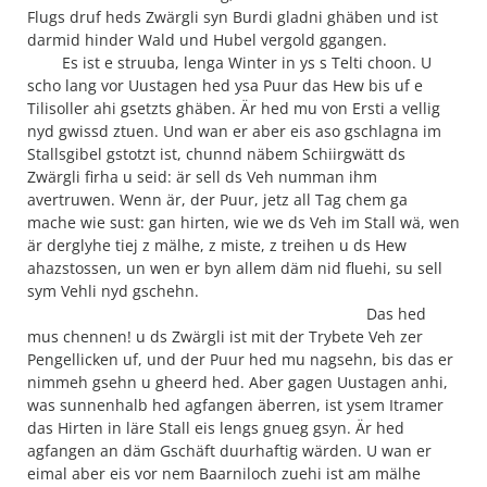
Flugs druf heds Zwärgli syn Burdi gladni ghäben und ist
darmid hinder Wald und Hubel vergold ggangen.
Es ist e struuba, lenga Winter in ys s Telti choon. U
scho lang vor Uustagen hed ysa Puur das Hew bis uf e
Tilisoller ahi gsetzts ghäben. Är hed mu von Ersti a vellig
nyd gwissd ztuen. Und wan er aber eis aso gschlagna im
Stallsgibel gstotzt ist, chunnd näbem Schiirgwätt ds
Zwärgli firha u seid: är sell ds Veh numman ihm
avertruwen. Wenn är, der Puur, jetz all Tag chem ga
mache wie sust: gan hirten, wie we ds Veh im Stall wä, wen
är derglyhe tiej z mälhe, z miste, z treihen u ds Hew
ahazstossen, un wen er byn allem däm nid fluehi, su sell
sym Vehli nyd gschehn.
Das hed
mus chennen! u ds Zwärgli ist mit der Trybete Veh zer
Pengellicken uf, und der Puur hed mu nagsehn, bis das er
nimmeh gsehn u gheerd hed. Aber gagen Uustagen anhi,
was sunnenhalb hed agfangen äberren, ist ysem Itramer
das Hirten in läre Stall eis lengs gnueg gsyn. Är hed
agfangen an däm Gschäft duurhaftig wärden. U wan er
eimal aber eis vor nem Baarniloch zuehi ist am mälhe