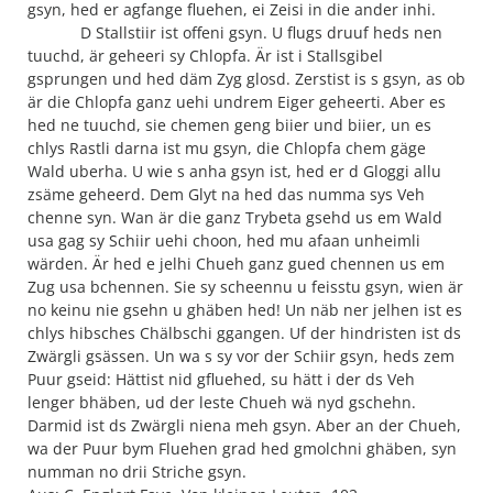
gsyn, hed er agfange fluehen, ei Zeisi in die ander inhi.
D Stallstiir ist offeni gsyn. U flugs druuf heds nen
tuuchd, är geheeri sy Chlopfa. Är ist i Stallsgibel
gsprungen und hed däm Zyg glosd. Zerstist is s gsyn, as ob
är die Chlopfa ganz uehi undrem Eiger geheerti. Aber es
hed ne tuuchd, sie chemen geng biier und biier, un es
chlys Rastli darna ist mu gsyn, die Chlopfa chem gäge
Wald uberha. U wie s anha gsyn ist, hed er d Gloggi allu
zsäme geheerd. Dem Glyt na hed das numma sys Veh
chenne syn. Wan är die ganz Trybeta gsehd us em Wald
usa gag sy Schiir uehi choon, hed mu afaan unheimli
wärden. Är hed e jelhi Chueh ganz gued chennen us em
Zug usa bchennen. Sie sy scheennu u feisstu gsyn, wien är
no keinu nie gsehn u ghäben hed! Un näb ner jelhen ist es
chlys hibsches Chälbschi ggangen. Uf der hindristen ist ds
Zwärgli gsässen. Un wa s sy vor der Schiir gsyn, heds zem
Puur gseid: Hättist nid gfluehed, su hätt i der ds Veh
lenger bhäben, ud der leste Chueh wä nyd gschehn.
Darmid ist ds Zwärgli niena meh gsyn. Aber an der Chueh,
wa der Puur bym Fluehen grad hed gmolchni ghäben, syn
numman no drii Striche gsyn.