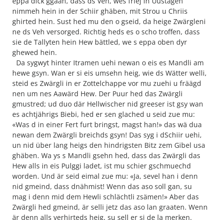
eppa dick ggään, dass ds Veh, wes friej in Uustagen
nimmeh hein in der Schiir ghäben, mit Strou u Chriis
ghirted hein. Sust hed mu den o gseid, da heige Zwärgleni
ne ds Veh versorged. Richtig heds es o scho troffen, dass
sie de Tallyten hein Hew bättled, we s eppa oben dyr
ghewed hein.
Da sygwyt hinter Itramen uehi newan o eis es Mandli am
hewe gsyn. Wan er si eis umsehn heig, wie ds Wätter welli,
steid es Zwärgli in er Zottelchappe vor mu zuehi u fräägd
nen um nes Aawärd Hew. Der Puur hed das Zwärgli
gmustred; ud duo där Hellwischer nid greeser ist gsy wan
es achtjährigs Biebi, hed er sen glached u seid zue mu:
«Was d in einer Fert furt bringst, magst han!» das wä dua
newan dem Zwärgli breichds gsyn! Das syg i dSchiir uehi,
un nid über lang heigs den hindrigsten Bitz zem Gibel usa
ghäben. Wa ys s Mandli gsehn hed, dass das Zwärgli das
Hew alls in eis Pulggi ladet, ist mu schier gschmuechd
worden. Und är seid eimal zue mu: «Ja, sevel han i denn
nid gmeind, dass dnähmist! Wenn das aso soll gan, su
mag i denn mid dem Hewli schlächtli zsämen!» Aber das
Zwärgli hed gmeind, är selli jetz das aso lan graaten. Wenn
är denn alls verhirteds heig, su sell er si de la merken.