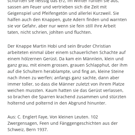
schürften sie fleissig das Erz, im Winter ruhten sie aus,
sassen am Feuer und vertrieben sich die Zeit mit
Geigenspiel und Pfeifengetön und allerlei Kurzweil. Sie
halfen auch den Knappen, gute Adern finden und warnten
sie vor Gefahr, aber nur wenn sie fein still ihre Arbeit
taten, nicht schrien, johlten und fluchten.
Der Knappe Martin Hobi und sein Bruder Christian
arbeiteten einmal über einem schauerlichen Schachte auf
einem hölzernen Gerüst. Da kam ein Männlein, klein und
ganz grau, mit einem grossen, grauen Schlapphut, der ihm
auf die Schultern herablampte, und fing an, kleine Steine
nach ihnen zu werfen; anfangs ganz sachte, dann aber
immer toller, so dass die Männer zuletzt von ihrem Platze
weichen mussten. Kaum hatten sie das Gerüst verlassen,
so brachen die Sparren krachend zusammen und stürzten
holternd und polternd in den Abgrund hinunter.
Aus: C. Englert Faye, Von kleinen Leuten. 102
Zwergensagen, Feen und Fänggengeschichten aus der
Schweiz, Bern 1937.