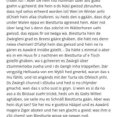
choon ist! - Aber sie hein nid numman über alls gued
gsehn u gcheerd; die hein o ds Näsi gwissd zbruuhen,
dass nyd seliss erheerd worden ist! Wen im Winter anhi
dChieh hein afaa chalbren, su heds den o ggään, dass dLyt
under Malen eppa en Biestturta agreised hein. Aber nid
über lang hei s denn das zobrist im Wätterhoren uehi
gwissd, das eppas fir sie twäga wä. Biestturta hein de
Zwärgleni grad es Breesi gääre ghäben, die hätt nes denn
newa chennen! DTallyt hein das gwissd und hein ne ra
gären es Aawärd innäbe gstellt. - Da hätte s eimmal o aber
eis in em Huus fir z nachtnen en Biestturta uf e Tisch
gstellti ghäben, wa s gcheeren es Zwärgli über
zSummerloiba zueha und i ds Gengli inha träppellen. Där
vergystig Hellsaata von em Wybli hed gmerkd, waran das s
mu fählti, und ist angänds mit der Turta ids Ofeloch ynhi.
Ds Zwärgli chunnd i dStuba und hed si no chlynder
gmachd, wan das s scho sust is gsyn. U wien es si da no
aso a ds Biistaal zuehi trickd, heds um ds Gotts Willen
aghäben, sie seile mu es Schnäfi Biestturta gään. Aber was
hein dLyt tan? Sie hei mu e gsottna Hääpel und es Aawärd
magera Ziger aboten und hei sen glacht u gseid: was ihm o
zSii chemi! von Biestturte wisse sie newan nyd.